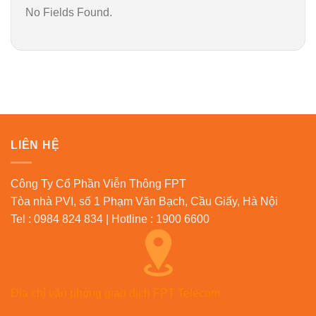
No Fields Found.
LIÊN HỆ
Công Ty Cổ Phần Viễn Thông FPT
Tòa nhà PVI, số 1 Phạm Văn Bạch, Cầu Giấy, Hà Nội
Tel : 0984 824 834 | Hotline : 1900 6600
Địa chỉ văn phòng giao dịch FPT Telecom