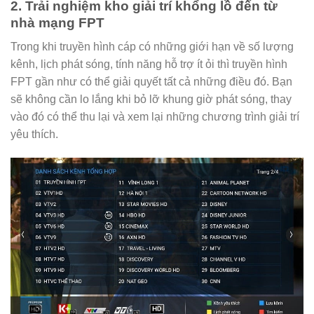
2. Trải nghiệm kho giải trí khổng lồ đến từ
nhà mạng FPT
Trong khi truyền hình cáp có những giới hạn về số lượng
kênh, lịch phát sóng, tính năng hỗ trợ ít ỏi thì truyền hình
FPT gần như có thể giải quyết tất cả những điều đó. Bạn
sẽ không cần lo lắng khi bỏ lỡ khung giờ phát sóng, thay
vào đó có thể thu lại và xem lại những chương trình giải trí
yêu thích.