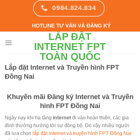
Skip
0984.824.834
to
content
HOTLINE TƯ VẤN VÀ ĐĂNG KÝ
LẮP ĐẶT
INTERNET FPT
TOÀN QUỐC
Lắp đặt Internet và Truyền hình FPT
Đồng Nai
Khuyến mãi Đăng ký Internet và Truyền
hình FPT Đồng Nai
Ngày nay khi hạ tầng
internet
đi vào hoàn thiện, các gia
đình thường hướng tới sự đồng bộ. Do vậy nhiều người
đã lựa chọn
lắp đặt internet và truyền hình FPT Đồng Nai