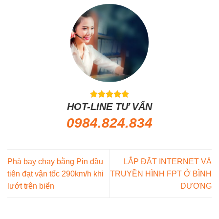
HOT-LINE TƯ VẤN
0984.824.834
Phà bay chạy bằng Pin đầu
LẮP ĐẶT INTERNET VÀ
tiên đạt vận tốc 290km/h khi
TRUYỀN HÌNH FPT Ở BÌNH
lướt trên biển
DƯƠNG