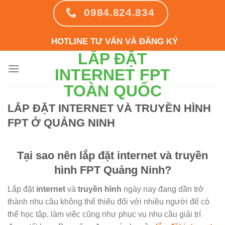
Skip
0984.824.834
to
content
HOTLINE TƯ VẤN VÀ ĐĂNG KÝ
LẮP ĐẶT
INTERNET FPT
TOÀN QUỐC
LẮP ĐẶT INTERNET VÀ TRUYỀN HÌNH
FPT Ở QUẢNG NINH
Tại sao nên lắp đặt internet và truyền
hình FPT Quảng Ninh?
Lắp đặt
internet
và
truyền hình
ngày nay đang dần trở
thành nhu cầu không thể thiếu đối với nhiều người để có
thể học tập, làm việc cũng như phục vụ nhu cầu giải trí